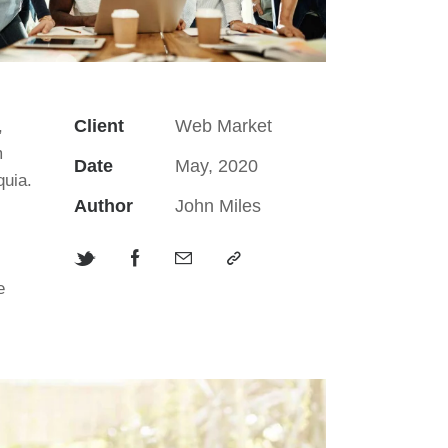
Client
Web Market
,
m
Date
May, 2020
quia.
Author
John Miles
e