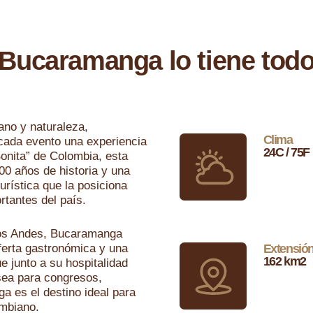
¡Bucaramanga lo tiene todo
no y naturaleza,
Clima
cada evento una experiencia
24C / 75F
onita” de Colombia, esta
00 años de historia y una
urística que la posiciona
tantes del país.
Los Andes, Bucaramanga
ferta gastronómica y una
Extensió
162 km2
ue junto a su hospitalidad
sea para congresos,
a es el destino ideal para
ombiano.