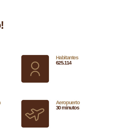
!
Habitantes
625.114
n
Aeropuerto
30 minutos