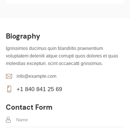
Biography
Ignissimos ducimus quin blandiitis praesentium
voluptatem deleniti atque corrupti quos dolores et quas
molestias excepturi. scint occaecatti gnissimus.
info@example.com
E-
+1 840 841 25 69
m
Ph
ail:
on
Contact Form
e: