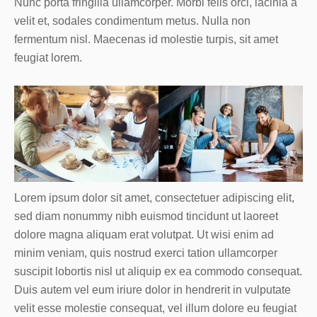
Nunc porta fringilla ullamcorper. Morbi felis orci, lacinia a
velit et, sodales condimentum metus. Nulla non
fermentum nisl. Maecenas id molestie turpis, sit amet
feugiat lorem.
Lorem ipsum dolor sit amet, consectetuer adipiscing elit,
sed diam nonummy nibh euismod tincidunt ut laoreet
dolore magna aliquam erat volutpat. Ut wisi enim ad
minim veniam, quis nostrud exerci tation ullamcorper
suscipit lobortis nisl ut aliquip ex ea commodo consequat.
Duis autem vel eum iriure dolor in hendrerit in vulputate
velit esse molestie consequat, vel illum dolore eu feugiat